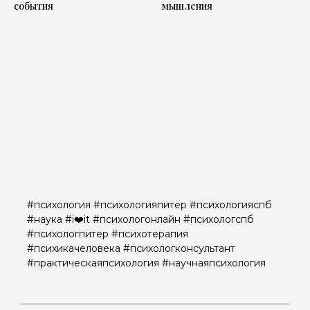
события
мышления
#психология #психологияпитер #психологияспб
#наука #i❤️it #психологонлайн #психологспб
#психологпитер #психотерапия
#психикачеловека #психологконсультант
#практическаяпсихология #научнаяпсихология