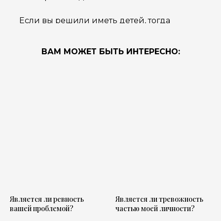
Если вы решили иметь детей, тогда
рекомендую еще разобраться вот с каким
вопросом: что конкретно вас мотивирует
ВАМ МОЖЕТ БЫТЬ ИНТЕРЕСНО:
родить ребенка. Смотрите это в статье
«Зачем мне ребенок?»
Является ли ревность
Является ли тревожность
вашей проблемой?
частью моей личности?