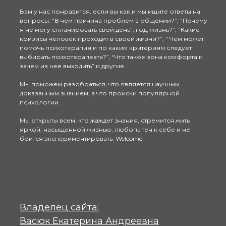
Вам у нас понравится, если вы как и мы ищите ответы на
вопросы: “В чем причина проблем в общении?”, “Почему
я не могу спланировать свой день”, год, жизнь?”, “Какие
кризисы человек проходит в своей жизни?”, “ Чем может
помочь психотерапия и по каким критериям следует
выбирать психотерапевта?”, “Что такое зона комфорта и
зачем из нее выходить” и другие.
Мы поможем разобраться, что является научным
доказанным знанием, а что происки популярной
психологии.
Мы открыты всем, кто жаждет знания, стремится жить
яркой, насыщенной жизнью, любопытен к себе и не
боится экспериментировать. Welcome
Владелец сайта:
Васюк Екатерина Андреевна