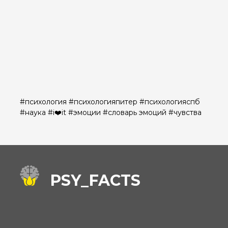
#психология #психологияпитер #психологияспб
#наука #i❤️it #эмоции #словарь эмоций #чувства
PSY_FACTS