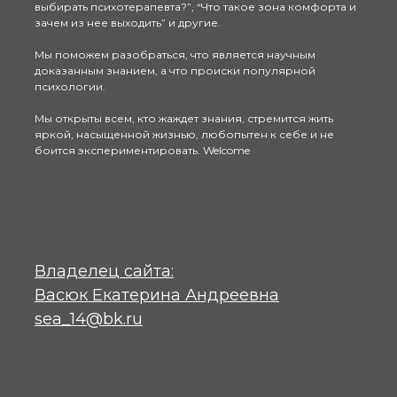
выбирать психотерапевта?”, “Что такое зона комфорта и
зачем из нее выходить” и другие.
Мы поможем разобраться, что является научным
доказанным знанием, а что происки популярной
психологии.
Мы открыты всем, кто жаждет знания, стремится жить
яркой, насыщенной жизнью, любопытен к себе и не
боится экспериментировать. Welcome
Владелец сайта:
Васюк Екатерина Андреевна
sea_14@bk.ru