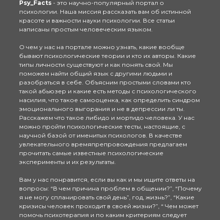
Psy_Facts
- это научно-популярный портал о
психологии. Наша миссия рассказать вам об истинной
красоте и важности науки психологии. Все статьи
написаны простым человеческим языком.
О чем у нас на портале можно узнать, какие вообще
бывают психологические теории и кто их авторы. Какие
типы личности существуют и как понять свой. Мы
поможем найти общий язык с другими людьми и
разобраться в себе. Объясним простыми словами кто
такой абьюзер и какие есть методы с психологического
насилия, что такое самооценка, как определить синдром
эмоционального выгорания и не в депрессии ли ты.
Расскажем что такое либидо и мортидо человека. У нас
можно пройти психологические тесты, настоящие, с
научной базой от именитых психологов. В качестве
увлекательного времяпрепровождения предлагаем
прочитать самые известные психологические
эксперименты и их результаты.
Вам у нас понравится, если вы как и мы ищите ответы на
вопросы: “В чем причина проблем в общении?”, “Почему
я не могу спланировать свой день”, год, жизнь?”, “Какие
кризисы человек проходит в своей жизни?”, “ Чем может
помочь психотерапия и по каким критериям следует