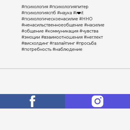
#психология #психологияпитер
#психологияспб #наука #i❤️it
#психологическоенасилие #ННО
#ненасильственноеобщение #насилие
#общение #коммуникация #чувства
#эмоции #взаимоотношения #неглект
#висхолдинг #газлайтинг #просьба
#потребность #наблюдение