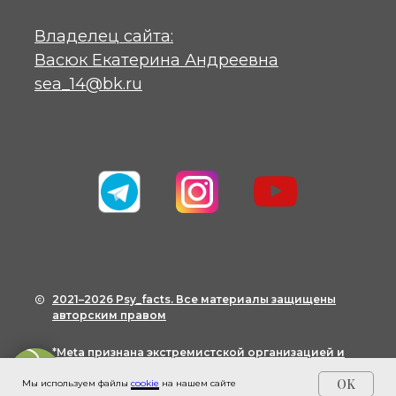
Владелец сайта:
Васюк Екатерина Андреевна
sea_14@bk.ru
2021–2026 Psy_facts. Все материалы защищены
авторским правом
*Meta признана экстремистской организацией и
запрещена в России
OK
Мы используем файлы
cookie
на нашем сайте