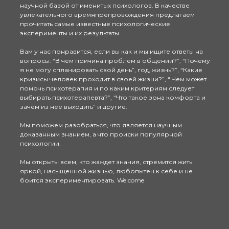
научной базой от именитых психологов. В качестве
увлекательного времяпрепровождения предлагаем
прочитать самые известные психологические
эксперименты и их результаты.
Вам у нас понравится, если вы как и мы ищите ответы на
вопросы: “В чем причина проблем в общении?”, “Почему
я не могу спланировать свой день”, год, жизнь?”, “Какие
кризисы человек проходит в своей жизни?”, “ Чем может
помочь психотерапия и по каким критериям следует
выбирать психотерапевта?”, “Что такое зона комфорта и
зачем из нее выходить” и другие.
Мы поможем разобраться, что является научным
доказанным знанием, а что происки популярной
психологии.
Мы открыты всем, кто жаждет знания, стремится жить
яркой, насыщенной жизнью, любопытен к себе и не
боится экспериментировать. Welcome