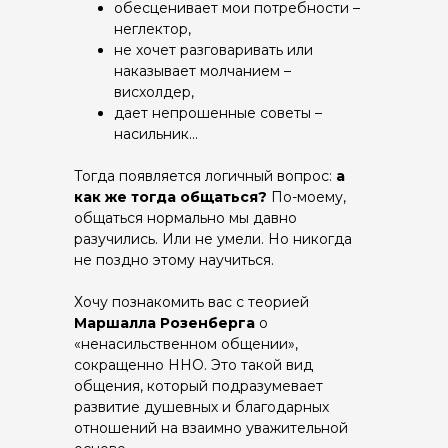
обесценивает мои потребности –
неглектор,
не хочет разговаривать или
наказывает молчанием –
висхолдер,
дает непрошенные советы –
насильник...
Тогда появляется логичный вопрос:
а
как же тогда общаться?
По-моему,
общаться нормально мы давно
разучились. Или не умели. Но никогда
не поздно этому научиться.
Хочу познакомить вас с теорией
Маршалла Розенберга
о
«ненасильственном общении»,
сокращенно ННО. Это такой вид
общения, который подразумевает
развитие душевных и благодарных
отношений на взаимно уважительной