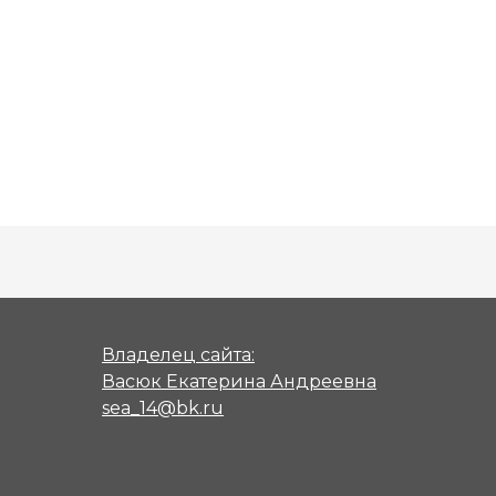
Владелец сайта:
Васюк Екатерина Андреевна
sea_14@bk.ru