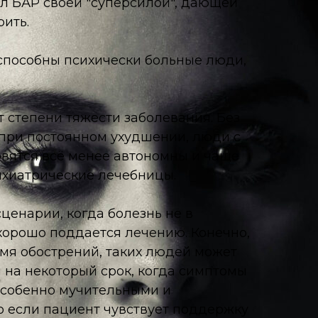
л БАР своей "суперсилой", дающей
рить.
ееспособны психически больные люди,
т степени тяжести заболевания. Без
при постоянном ухудшении, люди с
вятся всё менее автономны и чаще
ихиатрические лечебницы.
ценарии, когда болезнь не в
хорошо поддается лечению. Конечно,
емя обострений, таких людей может
 на некоторый срок, когда симптомы
особенно мучительными и
 если пациент чувствует поддержку