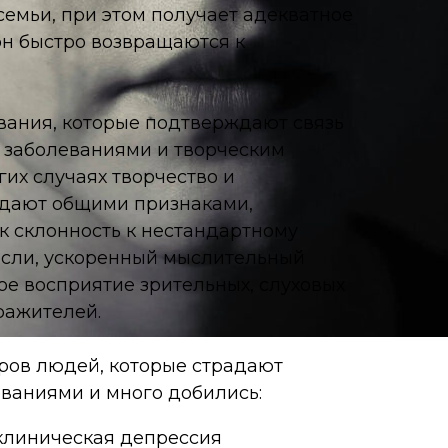
семьи, при этом получает адекватное
он быстро возвращаются к
вания, которые подтверждают связь
 заболеваниями и творческим
гих случаях творчество и
адают общими признаками,
ак склонность к нестандартному
сли, ускоренный мыслительный
е восприятие зрительных, слуховых
ражителей.
ров людей, которые страдают
ваниями и много добились:
клиническая депрессия