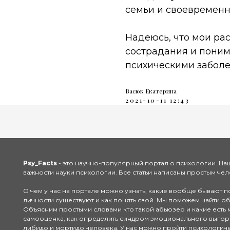
семьи и своевременн
Надеюсь, что мои ра
сострадания и пони
психическими забол
Васюк Екатерина
2021-10-11 12:43
Psy_Facts
- это научно-популярный портал о психологии. Наш
важности науки психологии. Все статьи написаны простым че
О чем у нас на портале можно узнать, какие вообще бывают п
личности существуют и как понять свой. Мы поможем найти об
Объясним простыми словами кто такой абьюзер и какие есть 
самооценка, как определить синдром эмоционального выгоран
либидо и мортидо человека. У нас можно пройти психологиче