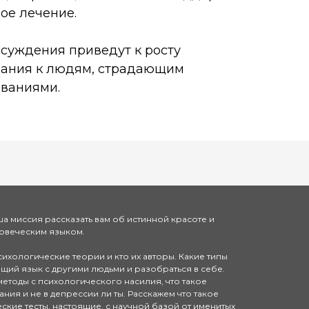
ое лечение.
ссуждения приведут к росту
мания к людям, страдающим
еваниями.
а миссия рассказать вам об истинной красоте и
ловеческим языком.
сихологические теории и кто их авторы. Какие типы
щий язык с другими людьми и разобраться в себе.
методы с психологического насилия, что такое
ия и не в депрессии ли ты. Расскажем что такое
ские тесты, настоящие, с научной базой от именитых