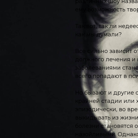
различных шоу назва
ему возможность тво
Так вот, так ли нед
как мы думали?
Всё сильно зависит о
должного лечения и 
заболеваниями стано
всего попадают в пс
Но бывают и другие с
крайней стадии или 
эпизодически, во вр
выкидывать из жизни
болезни становятся 
назойливыми. Однако