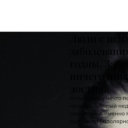
Люди с пси
заболевани
годны. Забо
ничего ник
достичь
Когда слышу нечто по
человек, который не
соц. сетей. А именно 
музыканта биполярное