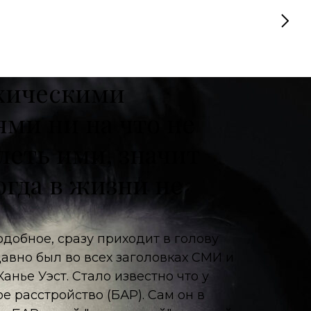
хическими
ями ни на что не
леть ими, значит
огда в жизни не
добное, сразу приходит в голову
давно был во всех заголовках СМИ и
Канье Уэст. Стало известно что у
 расстройство (БАР). Сам он в