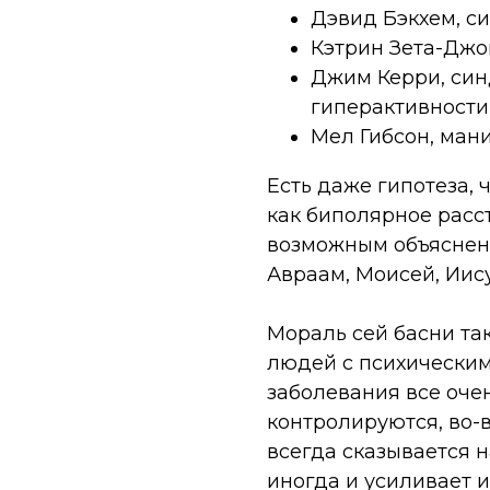
Дэвид Бэкхем, с
Кэтрин Зета-Джо
Джим Керри, си
гиперактивности
Мел Гибсон, ман
Есть даже гипотеза, 
как биполярное расст
возможным объяснени
Авраам, Моисей, Иис
Мораль сей басни так
людей с психическим
заболевания все оче
контролируются, во-
всегда сказывается н
иногда и усиливает и