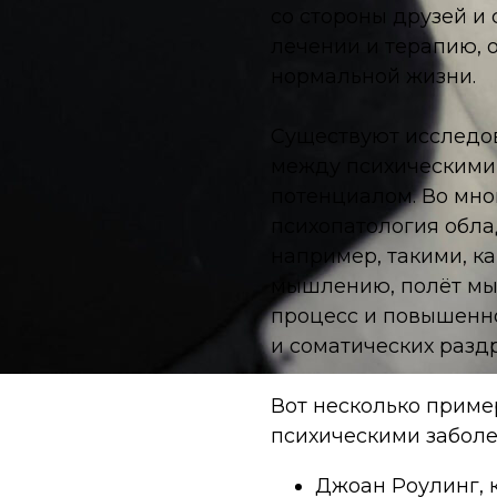
со стороны друзей и 
лечении и терапию, 
нормальной жизни.
Существуют исследо
между психическими
потенциалом. Во мно
психопатология обл
например, такими, к
мышлению, полёт мы
процесс и повышенно
и соматических разд
Вот несколько приме
психическими заболе
Джоан Роулинг, 